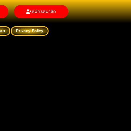
สมัครสมาชิก
่อย
Privacy Policy