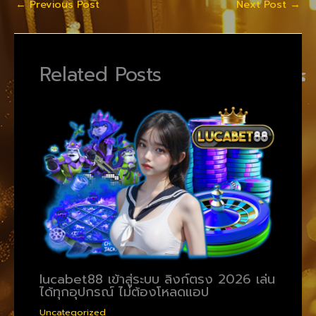
←
Previous Post
Next Post
→
Related Posts
lucabet88 เข้าสู่ระบบ ลิงก์ตรง 2026 เล่น
ได้ทุกอุปกรณ์ ไม่ต้องโหลดแอป
Uncategorized